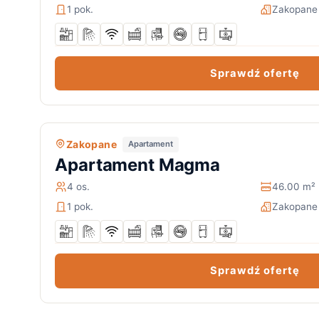
1 pok.
Zakopane
Sprawdź ofertę
Zakopane
Apartament
Apartament Magma
4 os.
46.00 m²
1 pok.
Zakopane
Sprawdź ofertę