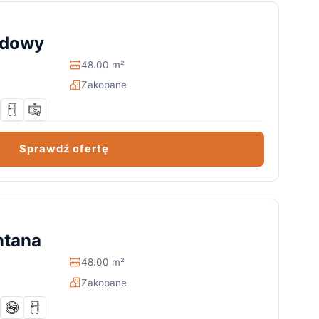
odowy
48.00 m²
Zakopane
Sprawdź ofertę
ntana
48.00 m²
Zakopane