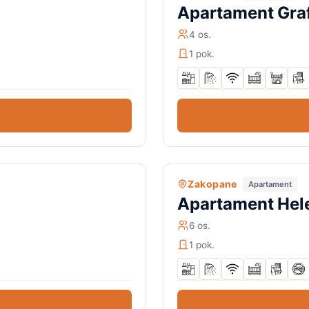
Apartament Graf
4 os.
1 pok.
Zakopane
Apartament
Apartament He
6 os.
1 pok.