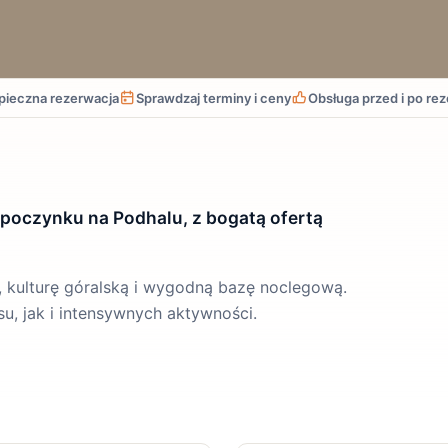
pieczna rezerwacja
Sprawdzaj terminy i ceny
Obsługa przed i po rez
poczynku na Podhalu, z bogatą ofertą
, kulturę góralską i wygodną bazę noclegową.
su, jak i intensywnych aktywności.