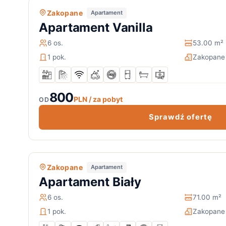
Zakopane
Apartament
Apartament Vanilla
6 os.
53.00 m²
1 pok.
Zakopane
800
PLN / za pobyt
OD
Sprawdź ofertę
Zakopane
Apartament
Apartament Biały
6 os.
71.00 m²
1 pok.
Zakopane