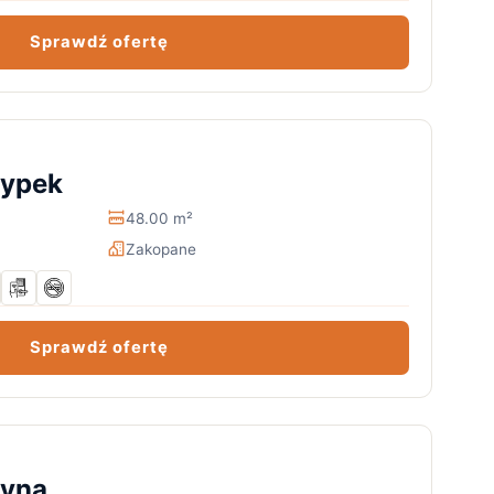
Sprawdź ofertę
cypek
48.00 m²
Zakopane
Sprawdź ofertę
tyna