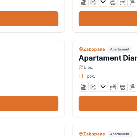
Zakopane
Apartament
Apartament Dia
6 os.
1 pok.
Zakopane
Apartament