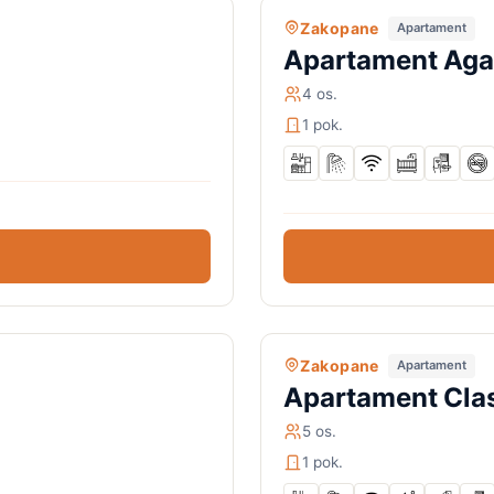
Zakopane
Apartament
Apartament Aga
4 os.
1 pok.
Zakopane
Apartament
Apartament Cla
5 os.
1 pok.