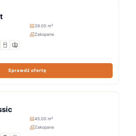
t
39.00 m²
Zakopane
Sprawdź ofertę
ssic
45.00 m²
Zakopane