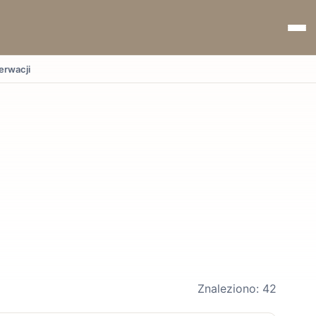
erwacji
Znaleziono: 42