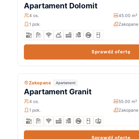
Apartament Dolomit
4 os.
45.00 m²
1 pok.
Zakopane
Sprawdź ofertę
Zakopane
Apartament
Apartament Granit
4 os.
55.00 m²
1 pok.
Zakopane
Sprawdź ofertę