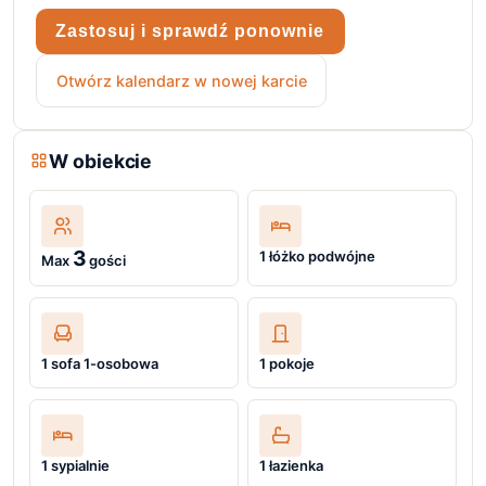
Zastosuj i sprawdź ponownie
Otwórz kalendarz w nowej karcie
W obiekcie
3
1 łóżko podwójne
Max
gości
1 sofa 1-osobowa
1 pokoje
1 sypialnie
1 łazienka