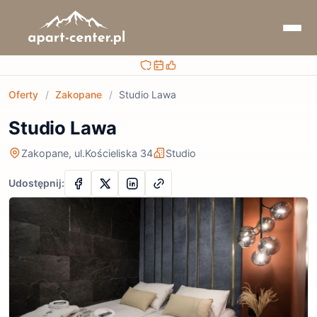
Bezpieczna rezerwacja
Sprawdzaj terminy i ceny
Obsługa przed i po rezerwacji
Oferty
/
Zakopane
/
Studio Lawa
Studio Lawa
Zakopane, ul.Kościeliska 34
Studio
Udostępnij: