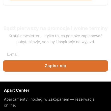
Bądź pierwszy na promocje i wolne terminy
Krótki newsletter — tylko to, co pomoże zaplanować
pobyt: okazje, sezony i inspiracje na wyjazd.
Adres e-mail
Zapisz się
Apart Center
Apartamenty i noclegi w Zakopanem — rezerwacja
online.