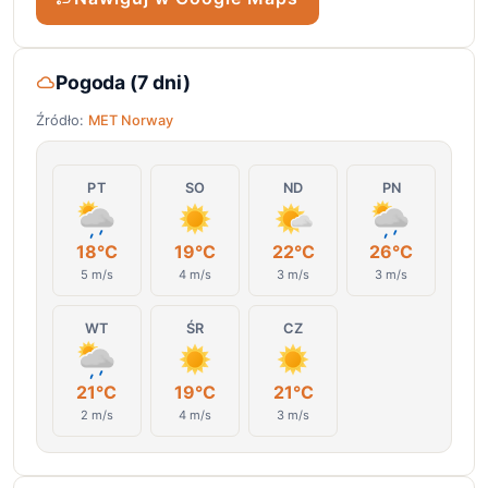
Pogoda (7 dni)
Źródło:
MET Norway
PT
SO
ND
PN
18°C
19°C
22°C
26°C
5 m/s
4 m/s
3 m/s
3 m/s
WT
ŚR
CZ
21°C
19°C
21°C
2 m/s
4 m/s
3 m/s