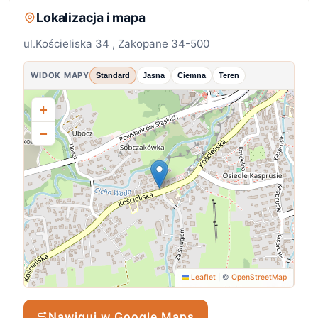
Lokalizacja i mapa
ul.Kościeliska 34 , Zakopane 34-500
WIDOK MAPY
Standard
Jasna
Ciemna
Teren
+
−
Leaflet
|
©
OpenStreetMap
Nawiguj w Google Maps