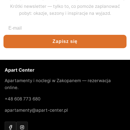
Krótki newsletter — tylko to, co pomoże zaplanować
pobyt: okazje, sezony i inspiracje na wyjazd.
Adres e-mail
Zapisz się
Apart Center
Apartamenty i noclegi w Zakopanem — rezerwacja
online.
+48 608 773 680
apartamenty@apart-center.pl