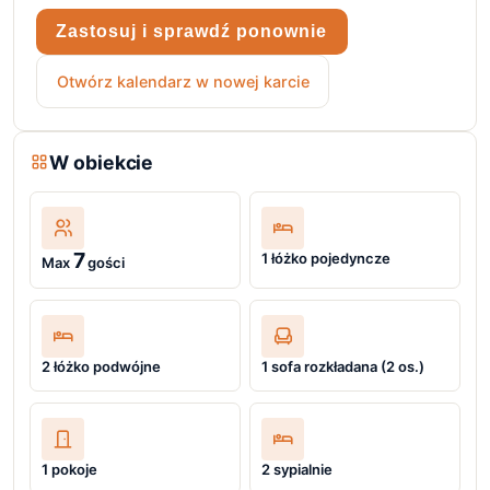
Zastosuj i sprawdź ponownie
Otwórz kalendarz w nowej karcie
W obiekcie
7
1 łóżko pojedyncze
Max
gości
2 łóżko podwójne
1 sofa rozkładana (2 os.)
1 pokoje
2 sypialnie