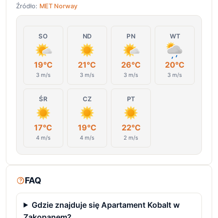
Źródło:
MET Norway
SO
ND
PN
WT
19°C
21°C
26°C
20°C
3 m/s
3 m/s
3 m/s
3 m/s
ŚR
CZ
PT
17°C
19°C
22°C
4 m/s
4 m/s
2 m/s
FAQ
Gdzie znajduje się Apartament Kobalt w
Zakopanem?