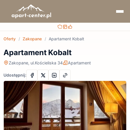
Bezpieczna rezerwacja
Sprawdzaj terminy i ceny
Obsługa przed i po rezerwacji
Oferty
/
Zakopane
/
Apartament Kobalt
Apartament Kobalt
Zakopane, ul.Kościeliska 34
Apartament
Udostępnij: