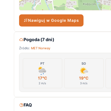
Nawiguj w Google Maps
Pogoda (7 dni)
Źródło:
MET Norway
PT
SO
17°C
19°C
2 m/s
3 m/s
FAQ