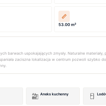
53.00 m²
ch barwach uspokajających zmysły. Naturalne materiały, p
niała zaciszna lokalizacja w centrum pozwoli szybko dotr
mny.
Aneks kuchenny
Lodó