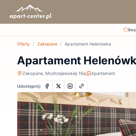
Bez
Oferty
/
Zakopane
/
Apartament Helenówka
Apartament Helenów
Zakopane, Modrzejewskiej 16a
Apartament
Udostępnij: