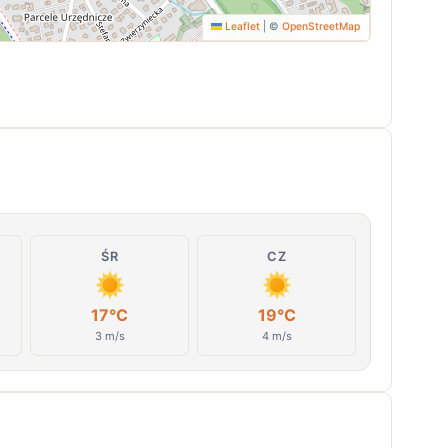
Leaflet
|
©
OpenStreetMap
ŚR
CZ
17°C
19°C
3 m/s
4 m/s