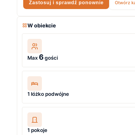
Zastosuj i sprawdź ponownie
Otwórz ka
W obiekcie
6
Max
gości
1 łóżko podwójne
1 pokoje