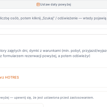
Ustaw daty powyżej
liczbę osób, potem kliknij „Szukaj” / odświeżenie — wtedy pojawią
olory zajętych dni, dymki z warunkami (min. pobyt, przyjazd/wyjaz
 formularzem rezerwacji powyżej, a potem odświeżyć
arz HOTRES
powyżej — upewnij się, że jest ustawiona przed zastosowaniem.