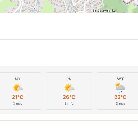
ND
PN
WT
21°C
26°C
22°C
3 m/s
3 m/s
3 m/s