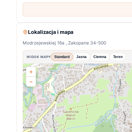
Lokalizacja i mapa
Modrzejewskiej 16a , Zakopane 34-500
WIDOK MAPY
Standard
Jasna
Ciemna
Teren
+
−