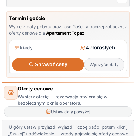
Termin i goście
Wybierz daty pobytu oraz ilość Gości, a poniżej zobaczysz
oferty cenowe dla
Apartament Topaz
.
4 dorosłych
Sprawdź ceny
Wyczyść daty
Oferty cenowe
Wybierz ofertę — rezerwacja otwiera się w
bezpiecznym oknie operatora.
Ustaw daty powyżej
U góry ustaw przyjazd, wyjazd i liczbę osób, potem kliknij
„Szukaj” / odświeżenie — wtedy pojawią się oferty cenowe