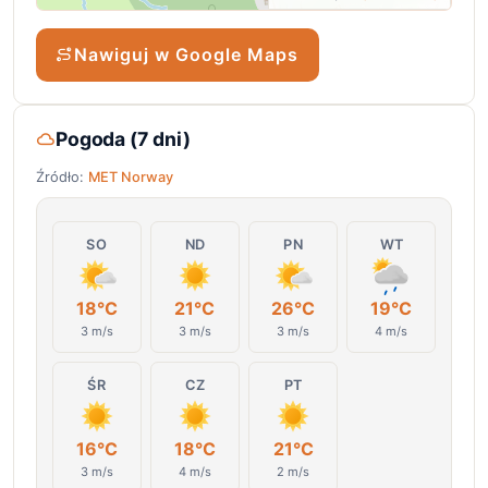
Nawiguj w Google Maps
Pogoda (7 dni)
Źródło:
MET Norway
SO
ND
PN
WT
18°C
21°C
26°C
19°C
3 m/s
3 m/s
3 m/s
4 m/s
ŚR
CZ
PT
16°C
18°C
21°C
3 m/s
4 m/s
2 m/s