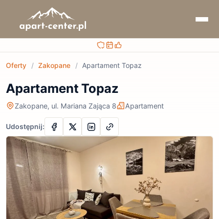
Bezpieczna rezerwacja
Sprawdzaj terminy i ceny
Obsługa przed i po rezerwacji
Oferty
/
Zakopane
/
Apartament Topaz
Apartament Topaz
Zakopane, ul. Mariana Zająca 8
Apartament
Udostępnij: