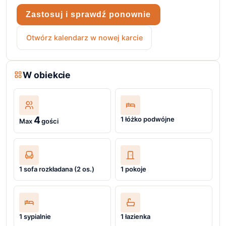
Zastosuj i sprawdź ponownie
Otwórz kalendarz w nowej karcie
W obiekcie
4
1 łóżko podwójne
Max
gości
1 sofa rozkładana (2 os.)
1 pokoje
1 sypialnie
1 łazienka