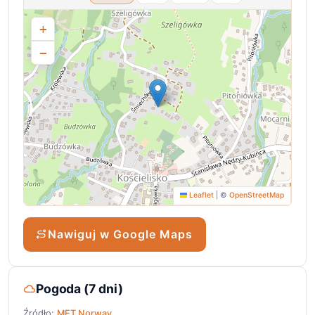
+
−
Leaflet
|
©
OpenStreetMap
Nawiguj w Google Maps
Pogoda (7 dni)
Źródło:
MET Norway