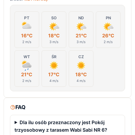
PT
SO
ND
PN
16°C
18°C
21°C
26°C
2 m/s
3 m/s
3 m/s
2 m/s
WT
ŚR
CZ
21°C
17°C
18°C
2 m/s
4 m/s
4 m/s
FAQ
Dla ilu osób przeznaczony jest Pokój
trzyosobowy z tarasem Wabi Sabi NR 6?