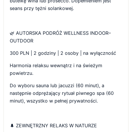
butelkę wina lub prosecco. Dopełnieniem jest
seans przy tężni solankowej.
🌿 AUTORSKA PODRÓŻ WELLNESS INDOOR–
OUTDOOR
300 PLN | 2 godziny | 2 osoby | na wyłączność
Harmonia relaksu wewnątrz i na świeżym
powietrzu.
Do wyboru sauna lub jacuzzi (60 minut), a
następnie odprężający rytuał piwnego spa (60
minut), wszystko w pełnej prywatności.
🌲 ZEWNĘTRZNY RELAKS W NATURZE