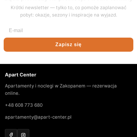
Krótki newsletter — tylko to, co pomoże zaplanować
pobyt: okazje, sezony i inspiracje na wyjazd.
Adres e-mail
Zapisz się
Apart Center
Apartamenty i noclegi w Zakopanem — rezerwacja
online.
+48 608 773 680
apartamenty@apart-center.pl