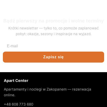
Bądź pierwszy na promocje i wolne terminy
Krótki newsletter — tylko to, co pomoże zaplanować
pobyt: okazje, sezony i inspiracje na wyjazd.
Adres e-mail
Zapisz się
Apart Center
Apartamenty i noclegi w Zakopanem — rezerwacja
online.
+48 608 773 680