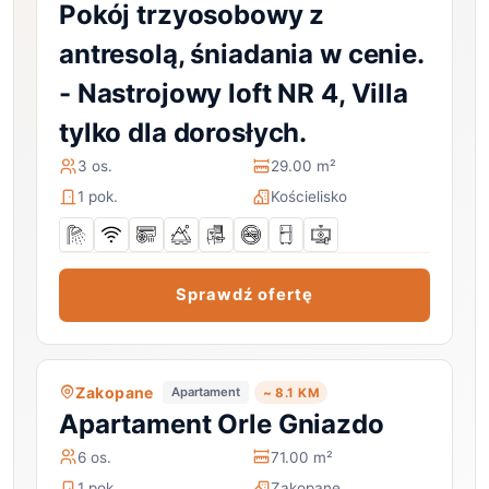
Pokój trzyosobowy z
antresolą, śniadania w cenie.
- Nastrojowy loft NR 4, Villa
tylko dla dorosłych.
3 os.
29.00 m²
1 pok.
Kościelisko
Sprawdź ofertę
Zakopane
Apartament
~ 8.1 KM
Apartament Orle Gniazdo
6 os.
71.00 m²
1 pok.
Zakopane