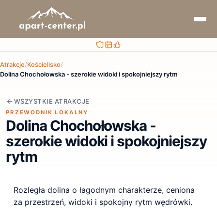
Bezpieczna rezerwacja
Sprawdzaj terminy i ceny
Obsługa przed i po rezerwacji
Atrakcje
/
Kościelisko
/
Dolina Chochołowska - szerokie widoki i spokojniejszy rytm
WSZYSTKIE ATRAKCJE
PRZEWODNIK LOKALNY
Dolina Chochołowska -
szerokie widoki i spokojniejszy
rytm
Rozległa dolina o łagodnym charakterze, ceniona
za przestrzeń, widoki i spokojny rytm wędrówki.