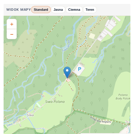
WIDOK MAPY
Standard
Jasna
Ciemna
Teren
+
−