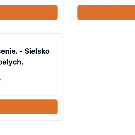
enie. - Sielsko
osłych.
o