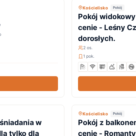
Kościelisko
Pokój
Pokój widokowy 
cenie - Leśny Cza
²
o
dorosłych.
2 os.
1 pok.
Kościelisko
Pokój
 śniadania w
Pokój z balkone
la tylko dla
cenie - Romantyc