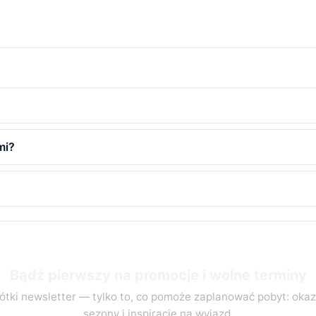
mi?
Bądź pierwszy na promocje i wolne terminy
ótki newsletter — tylko to, co pomoże zaplanować pobyt: okaz
sezony i inspiracje na wyjazd.