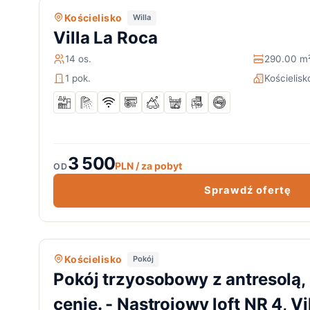
Kościelisko
Willa
Villa La Roca
14 os.
290.00 m
1 pok.
Kościelisk
3 500
PLN / za pobyt
OD
Sprawdź ofertę
Kościelisko
Pokój
Pokój trzyosobowy z antresolą,
cenie. - Nastrojowy loft NR 4, Vil