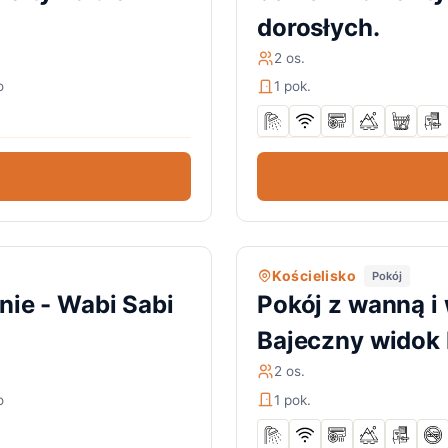
dorosłych.
2 os.
o
1 pok.
Kościelisko
Pokój
nie - Wabi Sabi
Pokój z wanną i
Bajeczny widok N
2 os.
o
1 pok.