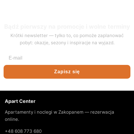
Bądź pierwszy na promocje i wolne terminy
Krótki newsletter — tylko to, co pomoże zaplanować
pobyt: okazje, sezony i inspiracje na wyjazd.
Adres e-mail
Zapisz się
Apart Center
Apartamenty i noclegi w Zakopanem — rezerwacja
online.
+48 608 773 680