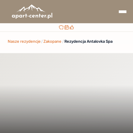
Bezpieczna rezerwacja
Sprawdzaj terminy i ceny
Obsługa przed i po rezerwacji
Nasze rezydencje
/
Zakopane
/
Rezydencja Antalovka Spa