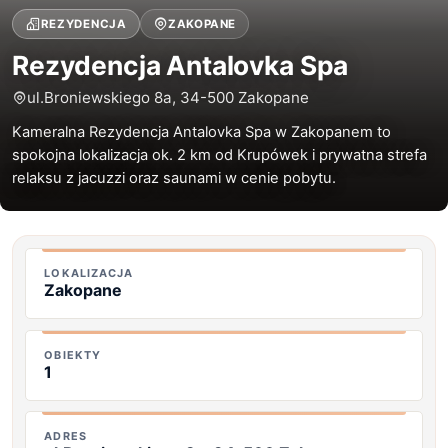
REZYDENCJA
ZAKOPANE
Rezydencja Antalovka Spa
ul.Broniewskiego 8a, 34-500 Zakopane
Kameralna Rezydencja Antalovka Spa w Zakopanem to
spokojna lokalizacja ok. 2 km od Krupówek i prywatna strefa
relaksu z jacuzzi oraz saunami w cenie pobytu.
LOKALIZACJA
Zakopane
OBIEKTY
1
ADRES