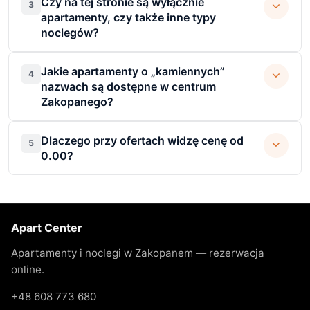
Czy na tej stronie są wyłącznie
3
apartamenty, czy także inne typy
noclegów?
Jakie apartamenty o „kamiennych”
4
nazwach są dostępne w centrum
Zakopanego?
Dlaczego przy ofertach widzę cenę od
5
0.00?
Apart Center
Apartamenty i noclegi w Zakopanem — rezerwacja
online.
+48 608 773 680