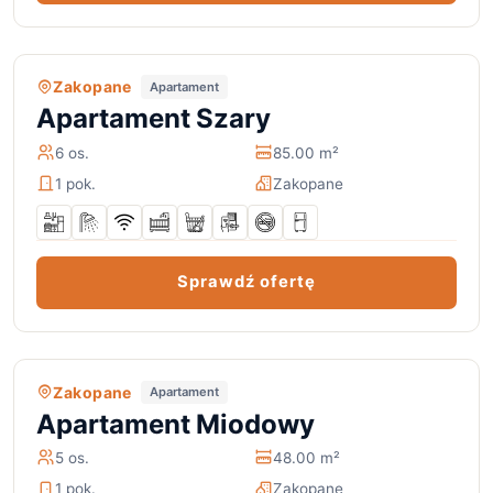
Zakopane
Apartament
Apartament Szary
6 os.
85.00 m²
1 pok.
Zakopane
Sprawdź ofertę
Zakopane
Apartament
Apartament Miodowy
5 os.
48.00 m²
1 pok.
Zakopane