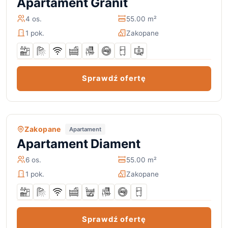
Apartament Granit
4 os.
55.00 m²
1 pok.
Zakopane
Sprawdź ofertę
Zakopane
Apartament
Apartament Diament
6 os.
55.00 m²
1 pok.
Zakopane
Sprawdź ofertę