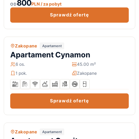
800
PLN / za pobyt
OD
Sprawdź ofertę
−5%
Zakopane
Apartament
Apartament Cynamon
6 os.
45.00 m²
1 pok.
Zakopane
Sprawdź ofertę
Zakopane
Apartament