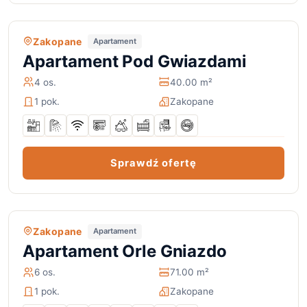
Zakopane
Apartament
Apartament Pod Gwiazdami
4 os.
40.00 m²
1 pok.
Zakopane
Sprawdź ofertę
Zakopane
Apartament
Apartament Orle Gniazdo
6 os.
71.00 m²
1 pok.
Zakopane