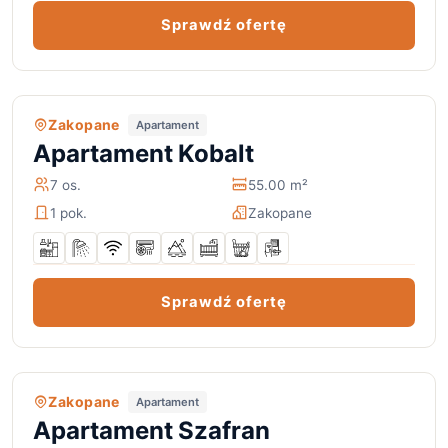
Sprawdź ofertę
Zakopane
Apartament
Apartament Kobalt
7 os.
55.00 m²
1 pok.
Zakopane
Sprawdź ofertę
−5%
Zakopane
Apartament
Apartament Szafran