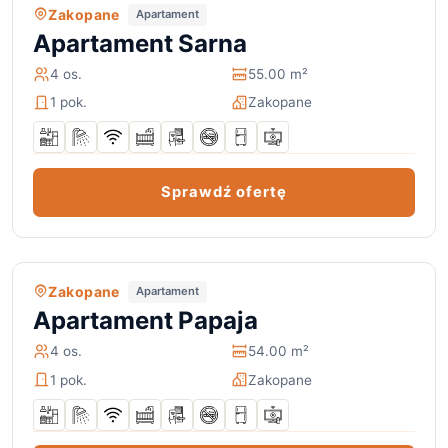
−10%
Zakopane
Apartament
Apartament Sarna
4 os.
55.00 m²
1 pok.
Zakopane
Sprawdź ofertę
Zakopane
Apartament
Apartament Papaja
4 os.
54.00 m²
1 pok.
Zakopane