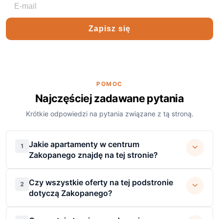
Adres e-mail
Zapisz się
POMOC
Najczęściej zadawane pytania
Krótkie odpowiedzi na pytania związane z tą stroną.
Jakie apartamenty w centrum
1
Zakopanego znajdę na tej stronie?
Czy wszystkie oferty na tej podstronie
2
dotyczą Zakopanego?