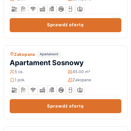
Sprawdź ofertę
Zakopane
Apartament
Apartament Sosnowy
5 os.
45.00 m²
1 pok.
Zakopane
Sprawdź ofertę