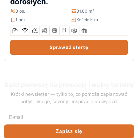
dorosłych.
3 os.
31.00 m²
1 pok.
Kościelisko
Sprawdź ofertę
Bądź pierwszy na promocje i wolne terminy
Krótki newsletter — tylko to, co pomoże zaplanować
pobyt: okazje, sezony i inspiracje na wyjazd.
Adres e-mail
Zapisz się