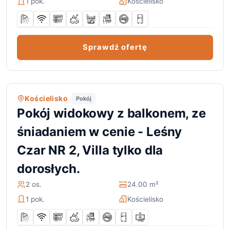
1 pok.
Kościelisko
Sprawdź ofertę
Kościelisko
Pokój
Pokój widokowy z balkonem, ze
śniadaniem w cenie - Leśny
Czar NR 2, Villa tylko dla
dorosłych.
2 os.
24.00 m²
1 pok.
Kościelisko