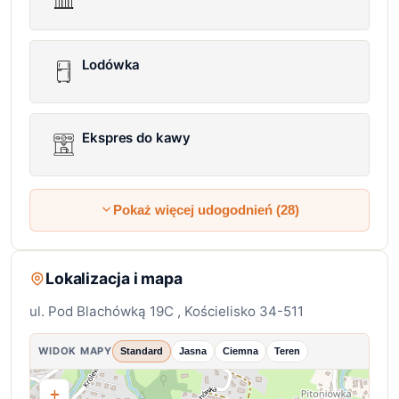
Lodówka
Ekspres do kawy
Pokaż więcej udogodnień (28)
Lokalizacja i mapa
ul. Pod Blachówką 19C , Kościelisko 34-511
WIDOK MAPY
Standard
Jasna
Ciemna
Teren
+