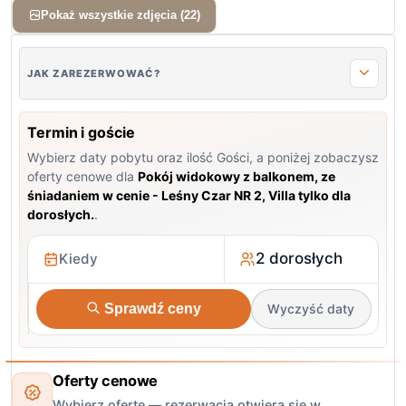
Pokaż wszystkie zdjęcia (22)
JAK ZAREZERWOWAĆ?
Termin i goście
Wybierz daty pobytu oraz ilość Gości, a poniżej zobaczysz
oferty cenowe dla
Pokój widokowy z balkonem, ze
śniadaniem w cenie - Leśny Czar NR 2, Villa tylko dla
dorosłych.
.
2 dorosłych
Sprawdź ceny
Wyczyść daty
Oferty cenowe
Wybierz ofertę — rezerwacja otwiera się w