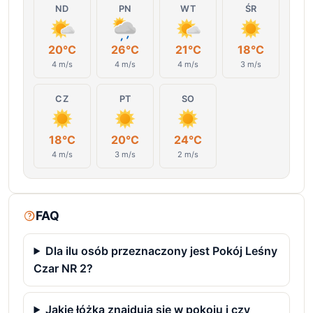
ND
PN
WT
ŚR
20°C
26°C
21°C
18°C
4 m/s
4 m/s
4 m/s
3 m/s
CZ
PT
SO
18°C
20°C
24°C
4 m/s
3 m/s
2 m/s
FAQ
Dla ilu osób przeznaczony jest Pokój Leśny
Czar NR 2?
Jakie łóżka znajdują się w pokoju i czy