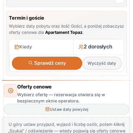
Termin i goście
Wybierz daty pobytu oraz ilość Gości, a poniżej zobaczysz
oferty cenowe dla
Apartament Topaz
.
2 dorosłych
Sprawdź ceny
Wyczyść daty
Oferty cenowe
Wybierz ofertę — rezerwacja otwiera się w
bezpiecznym oknie operatora.
Ustaw daty powyżej
U góry ustaw przyjazd, wyjazd i liczbę osób, potem kliknij
„Szukaj” / odświeżenie — wtedy pojawią się oferty cenowe