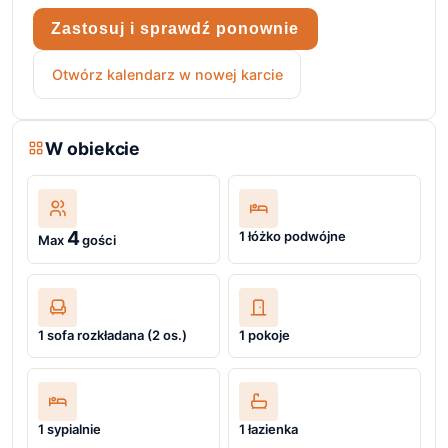
Zastosuj i sprawdź ponownie
Otwórz kalendarz w nowej karcie
W obiekcie
4
1 łóżko podwójne
Max
gości
1 sofa rozkładana (2 os.)
1 pokoje
1 sypialnie
1 łazienka