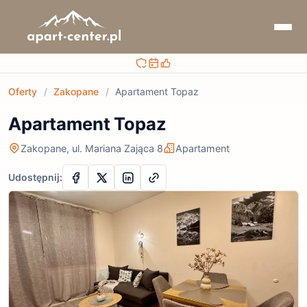
Bezpieczna rezerwacja
Sprawdzaj terminy i ceny
Obsługa przed i po rezerwacji
Oferty
/
Zakopane
/
Apartament Topaz
Apartament Topaz
Zakopane, ul. Mariana Zająca 8
Apartament
Udostępnij: