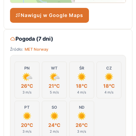
Nawiguj w Google Maps
Pogoda (7 dni)
Źródło:
MET Norway
PN
WT
ŚR
CZ
26°C
21°C
18°C
18°C
3 m/s
5 m/s
4 m/s
4 m/s
PT
SO
ND
20°C
24°C
26°C
3 m/s
2 m/s
3 m/s