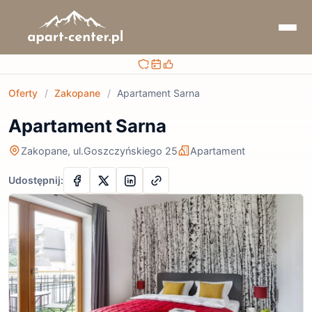
Bezpieczna rezerwacja
Sprawdzaj terminy i ceny
Obsługa przed i po rezerwacji
Oferty
/
Zakopane
/
Apartament Sarna
Apartament Sarna
Zakopane, ul.Goszczyńskiego 25
Apartament
Udostępnij: