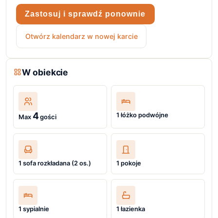
Zastosuj i sprawdź ponownie
Otwórz kalendarz w nowej karcie
W obiekcie
4
1 łóżko podwójne
Max
gości
1 sofa rozkładana (2 os.)
1 pokoje
1 sypialnie
1 łazienka