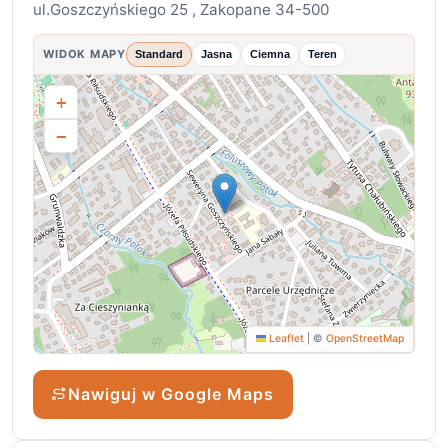
ul.Goszczyńskiego 25 , Zakopane 34-500
WIDOK MAPY
Standard
Jasna
Ciemna
Teren
+
−
Leaflet
|
©
OpenStreetMap
Nawiguj w Google Maps