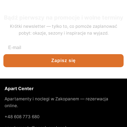
Bądź pierwszy na promocje i wolne terminy
Krótki newsletter — tylko to, co pomoże zaplanować
pobyt: okazje, sezony i inspiracje na wyjazd.
Adres e-mail
Zapisz się
Apart Center
Apartamenty i noclegi w Zakopanem — rezerwacja
online.
+48 608 773 680