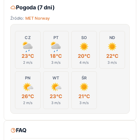
Pogoda (7 dni)
Źródło:
MET Norway
CZ
PT
SO
ND
23°C
18°C
20°C
22°C
2 m/s
3 m/s
4 m/s
3 m/s
PN
WT
ŚR
26°C
23°C
21°C
2 m/s
3 m/s
3 m/s
FAQ