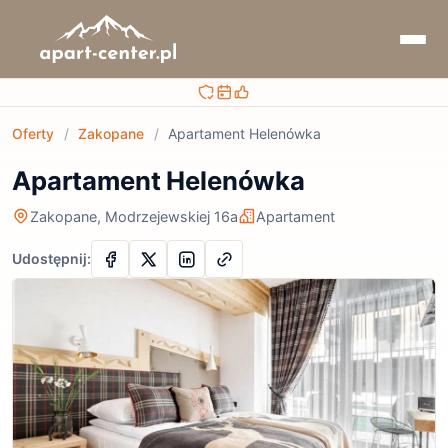
Bezpieczna rezerwacja
Sprawdzaj terminy i ceny
Obsługa przed i po rezerwacji
Oferty
/
Zakopane
/
Apartament Helenówka
Apartament Helenówka
Zakopane, Modrzejewskiej 16a
Apartament
Udostępnij: