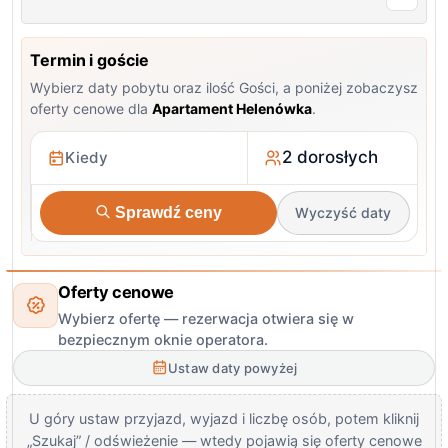
Termin i goście
Wybierz daty pobytu oraz ilość Gości, a poniżej zobaczysz
oferty cenowe dla
Apartament Helenówka
.
2 dorosłych
Sprawdź ceny
Wyczyść daty
Oferty cenowe
Wybierz ofertę — rezerwacja otwiera się w
bezpiecznym oknie operatora.
Ustaw daty powyżej
U góry ustaw przyjazd, wyjazd i liczbę osób, potem kliknij
„Szukaj” / odświeżenie — wtedy pojawią się oferty cenowe