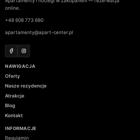
Apartamenty i noclegi w Zakopanem — rezerwacja
online.
+48 608 773 680
apartamenty@apart-center.pl
Facebook
Instagram
NAWIGACJA
Oferty
Nasze rezydencje
Atrakcje
Blog
Kontakt
INFORMACJE
Regulamin