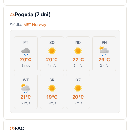
Pogoda (7 dni)
Źródło:
MET Norway
PT
SO
ND
PN
20°C
20°C
22°C
26°C
3 m/s
4 m/s
3 m/s
2 m/s
WT
ŚR
CZ
21°C
19°C
20°C
2 m/s
3 m/s
3 m/s
FAQ