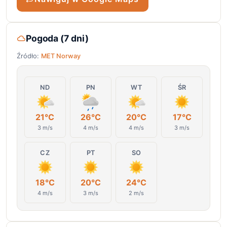
Pogoda (7 dni)
Źródło:
MET Norway
ND
PN
WT
ŚR
21°C
26°C
20°C
17°C
3 m/s
4 m/s
4 m/s
3 m/s
CZ
PT
SO
18°C
20°C
24°C
4 m/s
3 m/s
2 m/s