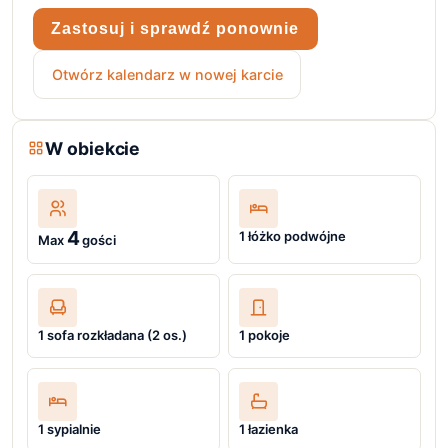
Zastosuj i sprawdź ponownie
Otwórz kalendarz w nowej karcie
W obiekcie
4
1 łóżko podwójne
Max
gości
1 sofa rozkładana (2 os.)
1 pokoje
1 sypialnie
1 łazienka