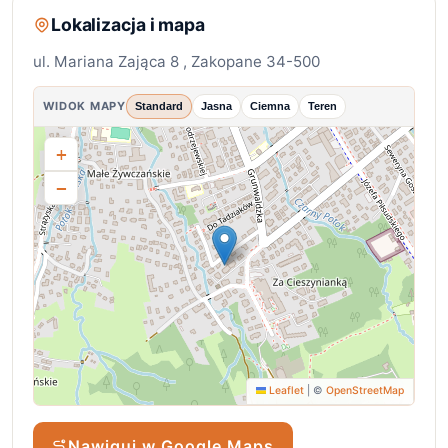
Lokalizacja i mapa
ul. Mariana Zająca 8 , Zakopane 34-500
WIDOK MAPY
Standard
Jasna
Ciemna
Teren
+
−
Leaflet
|
©
OpenStreetMap
Nawiguj w Google Maps