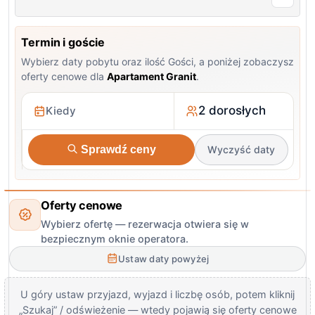
Termin i goście
Wybierz daty pobytu oraz ilość Gości, a poniżej zobaczysz
oferty cenowe dla
Apartament Granit
.
2 dorosłych
Sprawdź ceny
Wyczyść daty
Oferty cenowe
Wybierz ofertę — rezerwacja otwiera się w
bezpiecznym oknie operatora.
Ustaw daty powyżej
U góry ustaw przyjazd, wyjazd i liczbę osób, potem kliknij
„Szukaj” / odświeżenie — wtedy pojawią się oferty cenowe