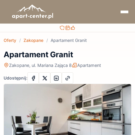
Bezpieczna rezerwacja
Sprawdzaj terminy i ceny
Obsługa przed i po rezerwacji
Oferty
/
Zakopane
/
Apartament Granit
Apartament Granit
Zakopane, ul. Mariana Zająca 8
Apartament
Udostępnij: